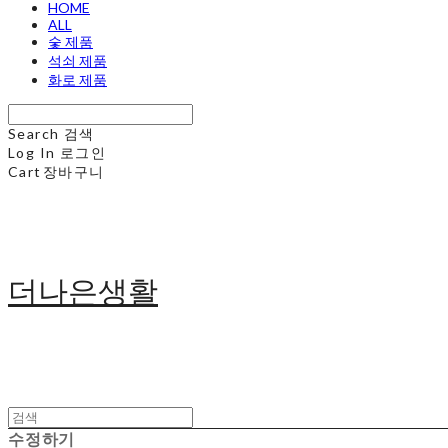
HOME
ALL
숯 제품
석쇠 제품
화로 제품
Search
검색
Log In
로그인
Cart
장바구니
더나은생활
수정하기