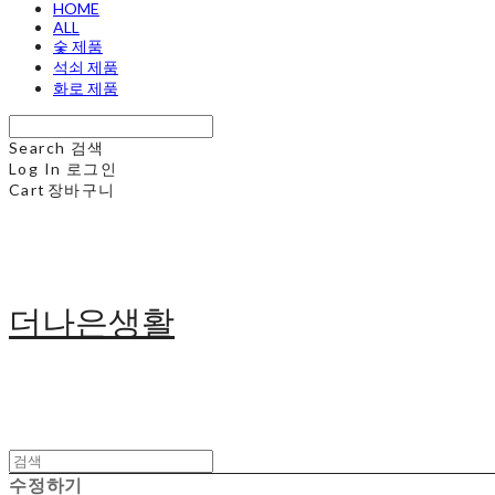
HOME
ALL
숯 제품
석쇠 제품
화로 제품
Search
검색
Log In
로그인
Cart
장바구니
더나은생활
수정하기