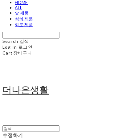
HOME
ALL
숯 제품
석쇠 제품
화로 제품
Search
검색
Log In
로그인
Cart
장바구니
더나은생활
수정하기